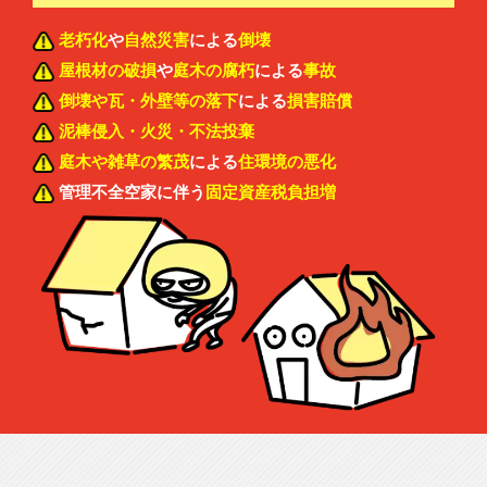
老朽化
や
自然災害
による
倒壊
屋根材の破損
や
庭木の腐朽
による
事故
倒壊や瓦・外壁等の落下
による
損害賠償
泥棒侵入・火災・不法投棄
庭木や雑草の繁茂
による
住環境の悪化
管理不全空家に伴う
固定資産税負担増