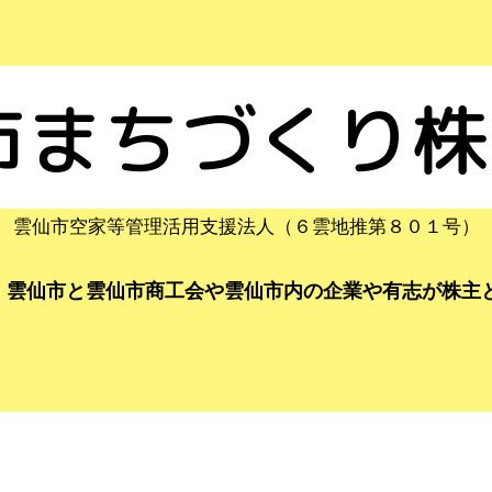
市まちづくり株
雲仙市空家等管理活用支援法人（６雲地推第８０１号）
、雲仙市と雲仙市商工会や雲仙市内の企業や有志が株主