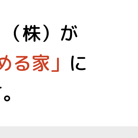
り（株）が
める家」
に
す。