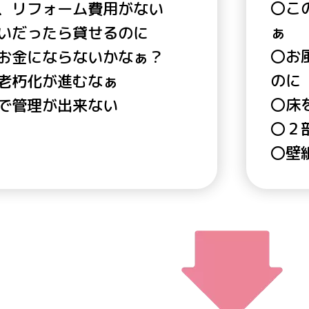
〇こ
、リフォーム費用がない
ぁ
いだったら貸せるのに
〇お
お金にならないかなぁ？
のに
老朽化が進むなぁ
〇床
で管理が出来ない
〇２
〇壁